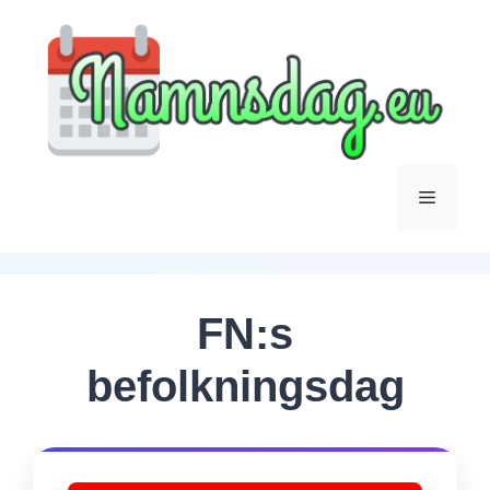
Hoppa
till
innehåll
Meny
FN:s
befolkningsdag