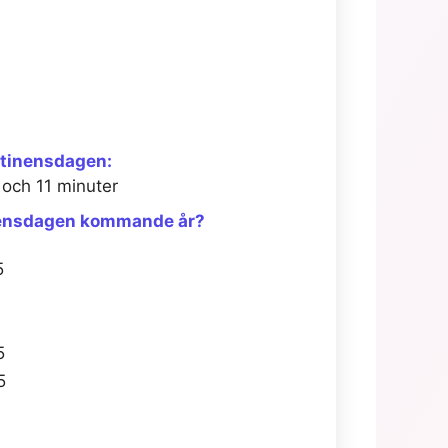
ntinensdagen:
 och 11 minuter
inensdagen kommande år?
5
5
5