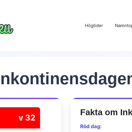
Högtider
Namnto
Inkontinensdage
Fakta om In
v 32
Röd dag: