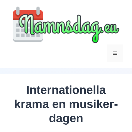
Hoppa
till
innehåll
Meny
Internationella
krama en musiker-
dagen