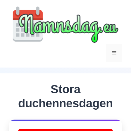
Hoppa
till
innehåll
Meny
Stora
duchennesdagen