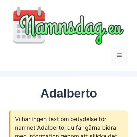
Hoppa
till
innehåll
Meny
Adalberto
Vi har ingen text om betydelse för
namnet Adalberto, du får gärna bidra
med information genom att skicka det