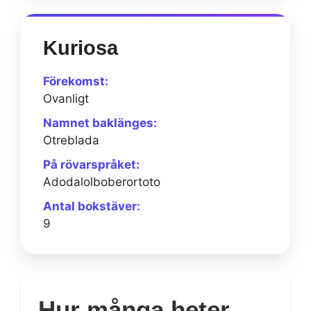
Kuriosa
Förekomst:
Ovanligt
Namnet baklänges:
Otreblada
På rövarspråket:
Adodalolboberortoto
Antal bokstäver:
9
Hur många heter