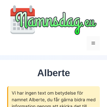
Hoppa
till
innehåll
Meny
Alberte
Vi har ingen text om betydelse för
namnet Alberte, du får gärna bidra med
information genom att skicka det till