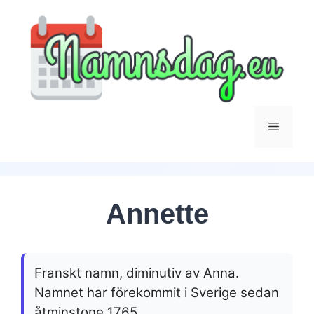
Hoppa
till
innehåll
Meny
Annette
Franskt namn, diminutiv av Anna.
Namnet har förekommit i Sverige sedan
åtminstone 1765