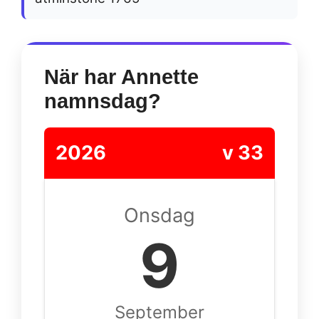
När har Annette
namnsdag?
2026
v 33
Onsdag
9
September