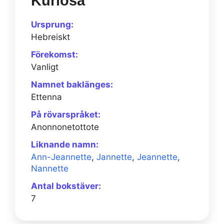
Kuriosa
Ursprung:
Hebreiskt
Förekomst:
Vanligt
Namnet baklänges:
Ettenna
På rövarspråket:
Anonnonetottote
Liknande namn:
Ann-Jeannette
,
Jannette
,
Jeannette
,
Nannette
Antal bokstäver:
7