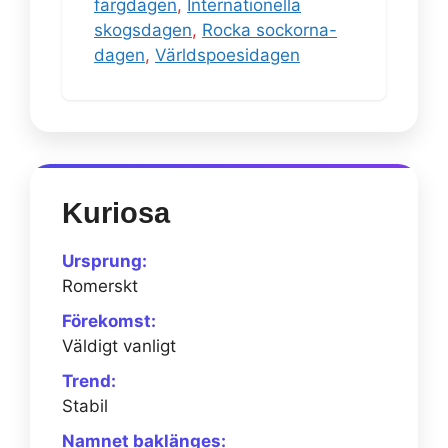
färgdagen
,
Internationella
skogsdagen
,
Rocka sockorna-
dagen
,
Världspoesidagen
Kuriosa
Ursprung:
Romerskt
Förekomst:
Väldigt vanligt
Trend:
Stabil
Namnet baklänges: