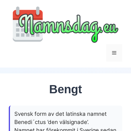
Hoppa
till
innehåll
Meny
Bengt
Svensk form av det latinska namnet
Benedi´ctus ’den välsignade’.
Namnet har förekommit i Sverige sedan