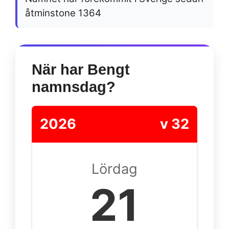
åtminstone 1364
När har Bengt
namnsdag?
2026
v 32
Lördag
21