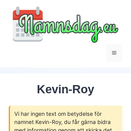
Hoppa
till
innehåll
Meny
Kevin-Roy
Vi har ingen text om betydelse för
namnet Kevin-Roy, du får gärna bidra
med information genom att skicka det