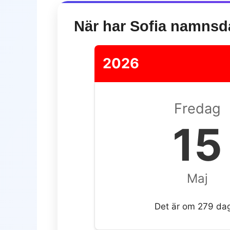
När har Sofia namns
2026
Fredag
15
Maj
Det är om 279 da