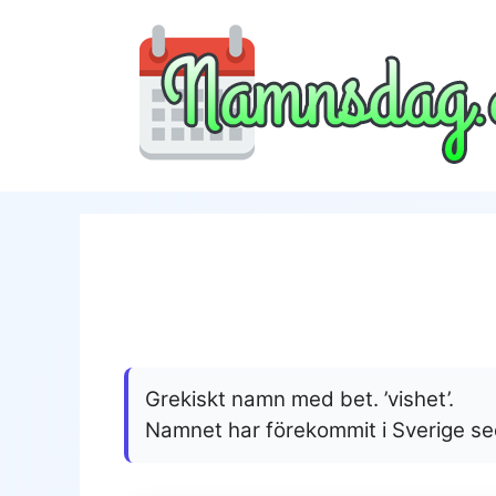
Hoppa
till
innehåll
Grekiskt namn med bet. ’vishet’.
Namnet har förekommit i Sverige s