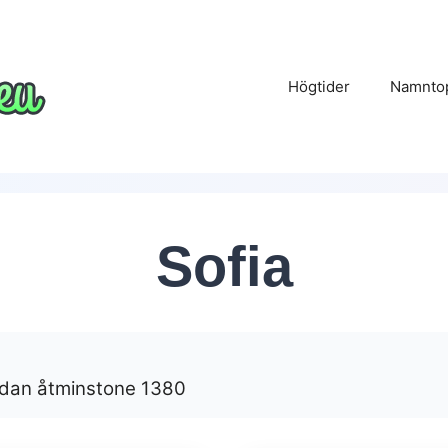
Högtider
Namnto
Sofia
edan åtminstone 1380