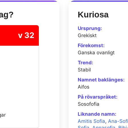
dag?
Kuriosa
Ursprung:
v 32
Grekiskt
Förekomst:
Ganska ovanligt
Trend:
Stabil
Namnet baklänges:
Aifos
På rövarspråket:
Sosofofia
Liknande namn:
gar
Amitis Sofia
,
Ana-Sof
Sofia
,
Annasofia
,
Bibi