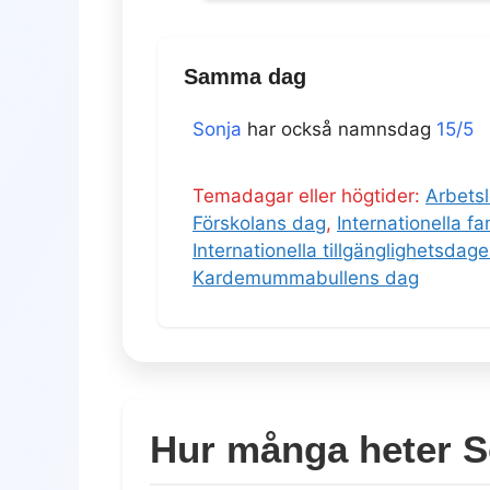
Samma dag
Sonja
har också namnsdag
15/5
Temadagar eller högtider:
Arbets
Förskolans dag
,
Internationella f
Internationella tillgänglighetsdag
Kardemummabullens dag
Hur många heter So