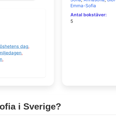
Emma-Sofia
Antal bokstäver:
5
löshetens dag
,
amiljedagen
,
en
,
fia i Sverige?